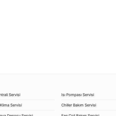
trali Servisi
Isı Pompası Servisi
Klima Servisi
Chiller Bakım Servisi
ava Deposu Servisi
Fan Coil Bakım Servisi