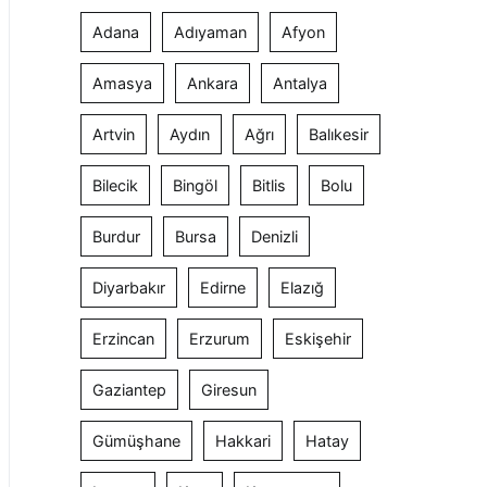
Adana
Adıyaman
Afyon
Amasya
Ankara
Antalya
Artvin
Aydın
Ağrı
Balıkesir
Bilecik
Bingöl
Bitlis
Bolu
Burdur
Bursa
Denizli
Diyarbakır
Edirne
Elazığ
Erzincan
Erzurum
Eskişehir
Gaziantep
Giresun
Gümüşhane
Hakkari
Hatay