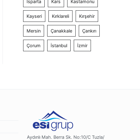
Isparta
Kars
Kastamonu
Kayseri
Kırklareli
Kırşehir
Mersin
Çanakkale
Çankırı
Çorum
İstanbul
İzmir
Aydınlı Mah. Berra Sk. No:10/C Tuzla/